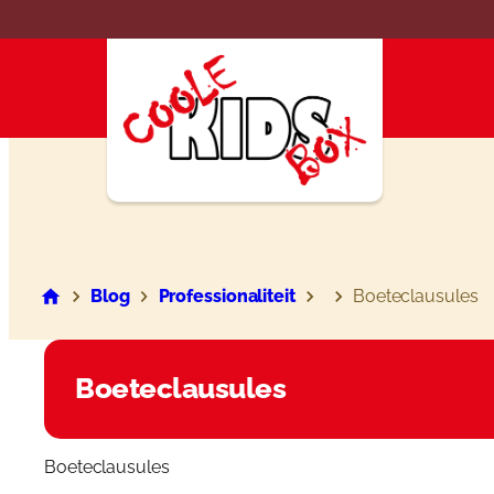
Ga
naar
de
inhoud
Blog
Professionaliteit
Boeteclausules
Boeteclausules
Boeteclausules