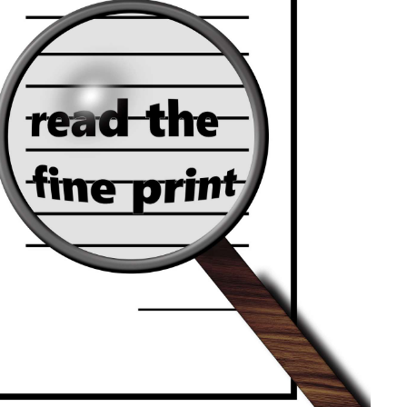
account
ggen