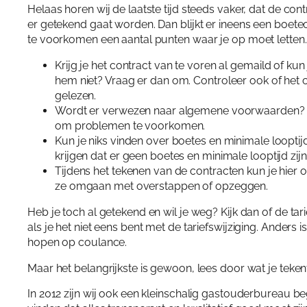
Helaas horen wij de laatste tijd steeds vaker, dat de c
er getekend gaat worden. Dan blijkt er ineens een boetecl
te voorkomen een aantal punten waar je op moet letten.
Krijg je het contract van te voren al gemaild of kun 
hem niet? Vraag er dan om. Controleer ook of het con
gelezen.
Wordt er verwezen naar algemene voorwaarden? K
om problemen te voorkomen.
Kun je niks vinden over boetes en minimale loopti
krijgen dat er geen boetes en minimale looptijd zi
Tijdens het tekenen van de contracten kun je hier 
ze omgaan met overstappen of opzeggen.
Heb je toch al getekend en wil je weg? Kijk dan of de tar
als je het niet eens bent met de tariefswijziging. Anders
hopen op coulance.
Maar het belangrijkste is gewoon, lees door wat je tekent!
In 2012 zijn wij ook een kleinschalig gastouderbureau 