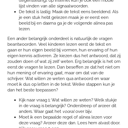
(tegenstelling). op internet kun je ook een mooie
lijst vinden van alle signaalwoorden.
De tekst is lastig: Maak de tekst eens beeldend. Als
je een stuk hebt gelezen maak je er eerst een
beeld bij en daarna ga je de volgende alinea pas
lezen.
Een ander belangrijk onderdeel is natuurlijk de vragen
beantwoorden. Veel kinderen lezen eerst de tekst en
gaan er hun eigen beeld bij vormen, hun ervaring of hun
eigen kennis activeren. Ze kiezen dus het antwoord, dat zij
zouden doen of wat zij zelf weten. Erg belangrijk is het om
eerst de vragen te lezen. Dan beseffen ze dat het niet om
hun mening of ervaring gaat, maar om dat van de
schrijver. Wat willen ze weten qua antwoord en waar
moet ik dus op letten in de tekst. Welke stappen kun je
dan het beste toepassen?
Kijk naar vraag 1: Wat willen ze weten? Welk stukje
in de vraag is belangrijk? Onderstreep of arceer dit
anders. Waar gaat het
vooral
over bijv.
Moet ik een bepaalde regel of alinea lezen voor
deze vraag? Arceer deze dan. Lees hem alvast door.