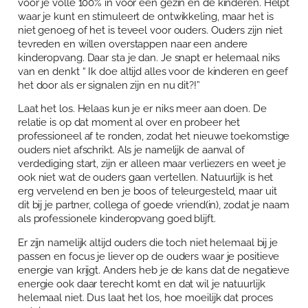
voor je volle 100% in voor een gezin en de kinderen. Helpt
waar je kunt en stimuleert de ontwikkeling, maar het is
niet genoeg of het is teveel voor ouders. Ouders zijn niet
tevreden en willen overstappen naar een andere
kinderopvang. Daar sta je dan. Je snapt er helemaal niks
van en denkt “ Ik doe altijd alles voor de kinderen en geef
het door als er signalen zijn en nu dit?!”
Laat het los. Helaas kun je er niks meer aan doen. De
relatie is op dat moment al over en probeer het
professioneel af te ronden, zodat het nieuwe toekomstige
ouders niet afschrikt. Als je namelijk de aanval of
verdediging start, zijn er alleen maar verliezers en weet je
ook niet wat de ouders gaan vertellen. Natuurlijk is het
erg vervelend en ben je boos of teleurgesteld, maar uit
dit bij je partner, collega of goede vriend(in), zodat je naam
als professionele kinderopvang goed blijft.
Er zijn namelijk altijd ouders die toch niet helemaal bij je
passen en focus je liever op de ouders waar je positieve
energie van krijgt. Anders heb je de kans dat de negatieve
energie ook daar terecht komt en dat wil je natuurlijk
helemaal niet. Dus laat het los, hoe moeilijk dat proces