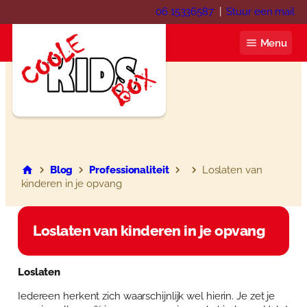
Ga
06 15336587
|
Stuur een mail
naar
de
Menu
inhoud
Coole KIDS Box
Blog
Blog
Professionaliteit
Loslaten van
kinderen in je opvang
Over ons
Webshop
Loslaten van kinderen in je opvang
Winkelwagen
Contact
Loslaten
Mijn account
Inloggen
Iedereen herkent zich waarschijnlijk wel hierin. Je zet je