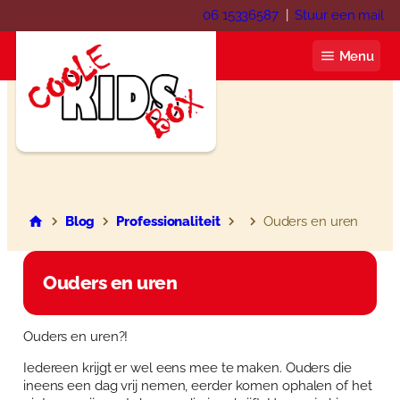
Ga
06 15336587
|
Stuur een mail
naar
de
Menu
inhoud
Coole KIDS Box
Blog
Blog
Professionaliteit
Ouders en uren
Over ons
Ouders en uren
Webshop
Winkelwagen
Ouders en uren?!
Contact
Iedereen krijgt er wel eens mee te maken. Ouders die
Mijn account
Inloggen
ineens een dag vrij nemen, eerder komen ophalen of het