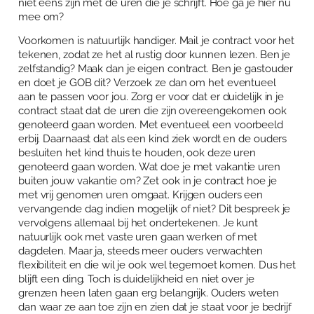
niet eens zijn met de uren die je schrijft. Hoe ga je hier nu
mee om?
Voorkomen is natuurlijk handiger. Mail je contract voor het
tekenen, zodat ze het al rustig door kunnen lezen. Ben je
zelfstandig? Maak dan je eigen contract. Ben je gastouder
en doet je GOB dit? Verzoek ze dan om het eventueel
aan te passen voor jou. Zorg er voor dat er duidelijk in je
contract staat dat de uren die zijn overeengekomen ook
genoteerd gaan worden. Met eventueel een voorbeeld
erbij. Daarnaast dat als een kind ziek wordt en de ouders
besluiten het kind thuis te houden, ook deze uren
genoteerd gaan worden. Wat doe je met vakantie uren
buiten jouw vakantie om? Zet ook in je contract hoe je
met vrij genomen uren omgaat. Krijgen ouders een
vervangende dag indien mogelijk of niet? Dit bespreek je
vervolgens allemaal bij het ondertekenen. Je kunt
natuurlijk ook met vaste uren gaan werken of met
dagdelen. Maar ja, steeds meer ouders verwachten
flexibiliteit en die wil je ook wel tegemoet komen. Dus het
blijft een ding. Toch is duidelijkheid en niet over je
grenzen heen laten gaan erg belangrijk. Ouders weten
dan waar ze aan toe zijn en zien dat je staat voor je bedrijf