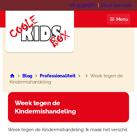
Ga
06 15336587
|
Stuur een mail
naar
de
Menu
inhoud
Coole KIDS Box
Blog
Blog
Professionaliteit
Week tegen de
Kindermishandeling
Over ons
Webshop
Week tegen de
Kindermishandeling
Winkelwagen
Contact
Mijn account
Inloggen
Week tegen de Kindermishandeling: Ik maak het verschil