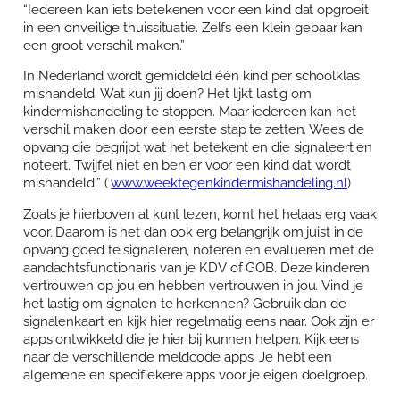
“Iedereen kan iets betekenen voor een kind dat opgroeit
in een onveilige thuissituatie. Zelfs een klein gebaar kan
een groot verschil maken.”
In Nederland wordt gemiddeld één kind per schoolklas
mishandeld. Wat kun jij doen? Het lijkt lastig om
kindermishandeling te stoppen. Maar iedereen kan het
verschil maken door een eerste stap te zetten. Wees de
opvang die begrijpt wat het betekent en die signaleert en
noteert. Twijfel niet en ben er voor een kind dat wordt
mishandeld.” (
www.weektegenkindermishandeling.nl
)
Zoals je hierboven al kunt lezen, komt het helaas erg vaak
voor. Daarom is het dan ook erg belangrijk om juist in de
opvang goed te signaleren, noteren en evalueren met de
aandachtsfunctionaris van je KDV of GOB. Deze kinderen
vertrouwen op jou en hebben vertrouwen in jou. Vind je
het lastig om signalen te herkennen? Gebruik dan de
signalenkaart en kijk hier regelmatig eens naar. Ook zijn er
apps ontwikkeld die je hier bij kunnen helpen. Kijk eens
naar de verschillende meldcode apps. Je hebt een
algemene en specifiekere apps voor je eigen doelgroep.