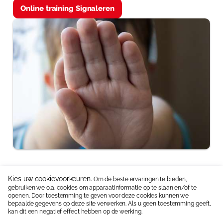
Online training Signaleren
Kies uw cookievoorkeuren.
Om de beste ervaringen te bieden,
gebruiken we o.a. cookies om apparaatinformatie op te slaan en/of te
Neem contact op:
06 15336587
|
info@coolekidsbox.nl
openen. Door toestemming te geven voor deze cookies kunnen we
bepaalde gegevens op deze site verwerken. Als u geen toestemming geeft,
Handige linkjes:
Ontwikkelingsmaterialen
kan dit een negatief effect hebben op de werking.