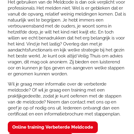
Het gebruiken van de Meldcode is dan ook verplicht voor
professionals. Het melden niet. Wel is er gebleken dat er
vanuit de opvang, relatief weinig meldingen komen. Dat is
natuurlijk wel te begrijpen. Je hebt immers een
vertrouwensband met de ouders, je woont soms in
hetzelfde dorp, je wilt het kind niet kwijt etc. En toch
willen we echt benadrukken dat het erg belangrijk is voor
het kind. Vind je het lastig? Overleg dan met je
aandachtsfunctionaris en kijk welke strategie bij het gezin
het beste werkt. Je kunt ook altijd Veilig Thuis om advies
vragen, dit mag ook anoniem. Zij bieden een luisterend
oor en kunnen je tips geven en aangeven welke stappen
er genomen kunnen worden.
Wil je graag meer informatie over de verbeterde
meldcode? Of wil je graag een training met een
praktijkgedeelte, zodat je kunt oefenen met de stappen
van de meldcode? Neem dan contact met ons op en
geef je op of nodig ons uit. Iedereen ontvangt dan een
certificaat en een informatiebrochure met stappenplan.
Online training Verbeterde Meldcode