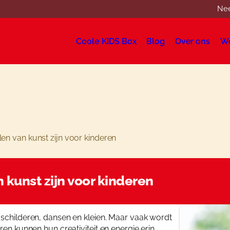
Nee
Coole KIDS Box
Blog
Over ons
W
Winkelwagen
Mijn account
Cool
en van kunst zijn voor kinderen
Blog
Over
 kunst zijn voor kinderen
Webs
 schilderen, dansen en kleien. Maar vaak wordt
Wink
Cont
ren kunnen hun creativiteit en energie erin