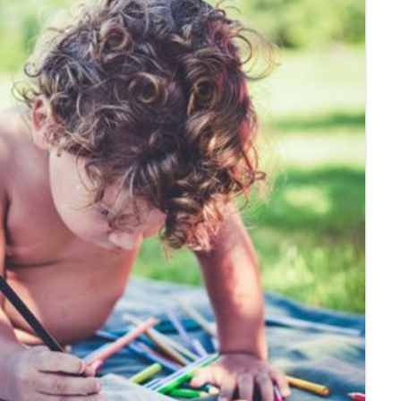
account
ggen