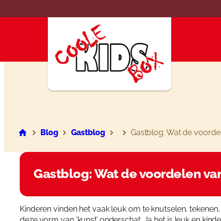
Ga
naar
de
inhoud
Blog
Gastblog
Gastblog: Wat de voordel
Gastblog: Wat de voordelen van
Kinderen vinden het vaak leuk om te knutselen, tekenen,
deze vorm van ‘kunst’ onderschat. Ja het is leuk en kinde