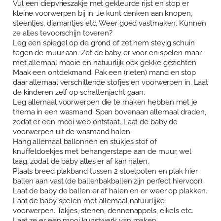
Vul een diepvrieszakje met gekleurde rijst en stop er
kleine voorwerpen bij in. Je kunt denken aan knopen,
steentjes, diamantjes etc. Weer goed vastmaken. Kunnen
ze alles tevoorschijn toveren?
Leg een spiegel op de grond of zet hem stevig schuin
tegen de muur aan. Zet de baby er voor en spelen maar
met allemaal mooie en natuurlijk ook gekke gezichten
Maak een ontdekmand. Pak een (rieten) mand en stop
daar allemaal verschillende stofjes en voorwerpen in. Laat
de kinderen zelf op schattenjacht gaan.
Leg allemaal voorwerpen die te maken hebben met je
thema in een wasmand. Span bovenaan allemaal draden,
zodat er een mooi web ontstaat. Laat de baby de
voorwerpen uit de wasmand halen.
Hang allemaal ballonnen en stukjes stof of
knuffeldoekjes met behangerstape aan de muur, wel
laag, zodat de baby alles er af kan halen.
Plaats breed plakband tussen 2 stoelpoten en plak hier
ballen aan vast (de ballenbakballen zijn perfect hiervoor).
Laat de baby de ballen er af halen en er weer op plakken.
Laat de baby spelen met allemaal natuurlijke
voorwerpen. Takjes, stenen, dennenappels, eikels etc.
Laat ze er een mooi kunstwerk van maken.