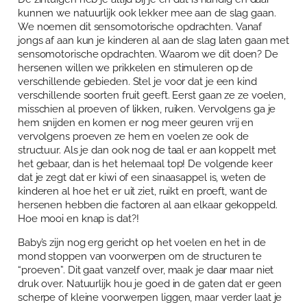
kunnen we natuurlijk ook lekker mee aan de slag gaan.
We noemen dit sensomotorische opdrachten. Vanaf
jongs af aan kun je kinderen al aan de slag laten gaan met
sensomotorische opdrachten. Waarom we dit doen? De
hersenen willen we prikkelen en stimuleren op de
verschillende gebieden. Stel je voor dat je een kind
verschillende soorten fruit geeft. Eerst gaan ze ze voelen,
misschien al proeven of likken, ruiken. Vervolgens ga je
hem snijden en komen er nog meer geuren vrij en
vervolgens proeven ze hem en voelen ze ook de
structuur. Als je dan ook nog de taal er aan koppelt met
het gebaar, dan is het helemaal top! De volgende keer
dat je zegt dat er kiwi of een sinaasappel is, weten de
kinderen al hoe het er uit ziet, ruikt en proeft, want de
hersenen hebben die factoren al aan elkaar gekoppeld.
Hoe mooi en knap is dat?!
Baby’s zijn nog erg gericht op het voelen en het in de
mond stoppen van voorwerpen om de structuren te
“proeven”. Dit gaat vanzelf over, maak je daar maar niet
druk over. Natuurlijk hou je goed in de gaten dat er geen
scherpe of kleine voorwerpen liggen, maar verder laat je