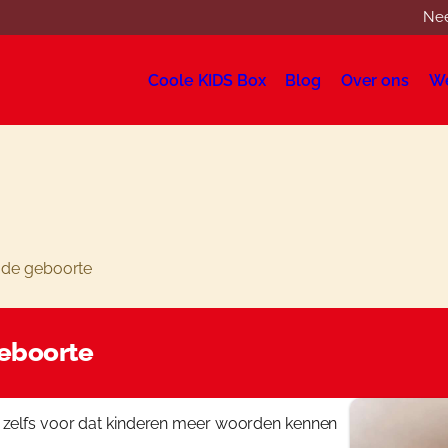
Nee
Coole KIDS Box
Blog
Over ons
W
Winkelwagen
Mijn account
Cool
 de geboorte
Blog
Over
geboorte
Webs
 zelfs voor dat kinderen meer woorden kennen
Wink
Cont