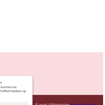
om
es kunnen we
f effect hebben op
© 2026 | Webdesign
Kuipers Design