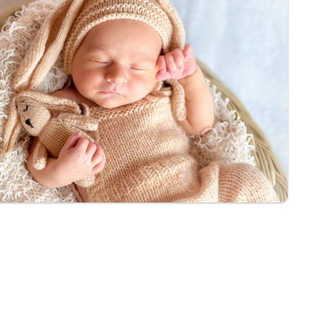
account
ggen