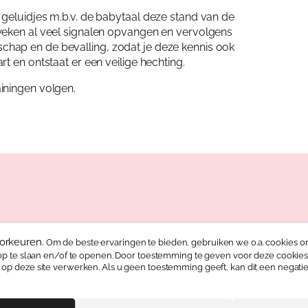
geluidjes m.b.v. de babytaal deze stand van de
weken al veel signalen opvangen en vervolgens
hap en de bevalling, zodat je deze kennis ook
t en ontstaat er een veilige hechting.
iningen volgen.
orkeuren.
Om de beste ervaringen te bieden, gebruiken we o.a. cookies 
op te slaan en/of te openen. Door toestemming te geven voor deze cooki
p deze site verwerken. Als u geen toestemming geeft, kan dit een negatie