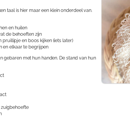
Mijn 
n taal is hier maar een klein onderdeel van.
Inlo
hen en huilen
t de behoeften zijn
illipje en boos kijken (iets later)
n elkaar te begrijpen
an gebaren met hun handen. De stand van hun
ct
act
n zuigbehoefte
n