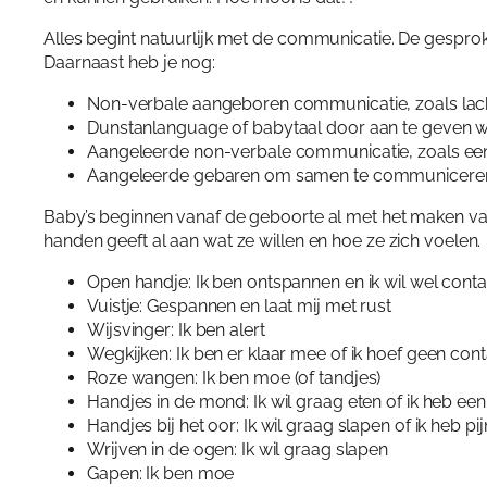
Alles begint natuurlijk met de communicatie. De gesproke
Daarnaast heb je nog:
Non-verbale aangeboren communicatie, zoals lac
Dunstanlanguage of babytaal door aan te geven wa
Aangeleerde non-verbale communicatie, zoals een pru
Aangeleerde gebaren om samen te communiceren e
Baby’s beginnen vanaf de geboorte al met het maken v
handen geeft al aan wat ze willen en hoe ze zich voelen.
Open handje: Ik ben ontspannen en ik wil wel conta
Vuistje: Gespannen en laat mij met rust
Wijsvinger: Ik ben alert
Wegkijken: Ik ben er klaar mee of ik hoef geen cont
Roze wangen: Ik ben moe (of tandjes)
Handjes in de mond: Ik wil graag eten of ik heb ee
Handjes bij het oor: Ik wil graag slapen of ik heb pij
Wrijven in de ogen: Ik wil graag slapen
Gapen: Ik ben moe