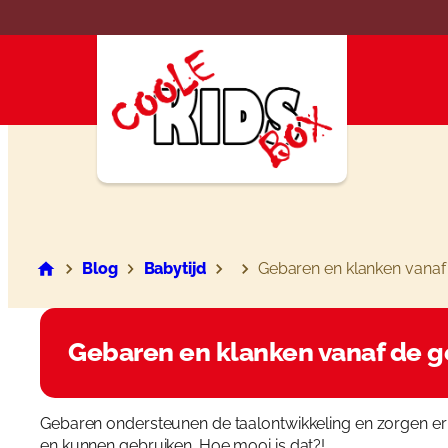
Ga
naar
de
inhoud
Blog
Babytijd
Gebaren en klanken vanaf
Gebaren en klanken vanaf de 
Gebaren ondersteunen de taalontwikkeling en zorgen er
en kunnen gebruiken. Hoe mooi is dat?!