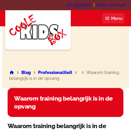
Ga
06 15336587
|
Stuur een mail
naar
de
Menu
inhoud
Coole KIDS Box
Blog
Blog
Professionaliteit
Waarom training
belangrijk is in de opvang
Over ons
Webshop
Waarom training belangrijk is in de
opvang
Winkelwagen
Contact
Mijn account
Inloggen
Waarom training belangrijk is in de