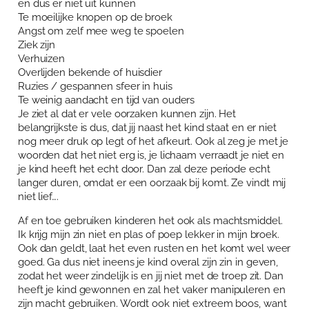
en dus er niet uit kunnen
Te moeilijke knopen op de broek
Angst om zelf mee weg te spoelen
Ziek zijn
Verhuizen
Overlijden bekende of huisdier
Ruzies / gespannen sfeer in huis
Te weinig aandacht en tijd van ouders
Je ziet al dat er vele oorzaken kunnen zijn. Het
belangrijkste is dus, dat jij naast het kind staat en er niet
nog meer druk op legt of het afkeurt. Ook al zeg je met je
woorden dat het niet erg is, je lichaam verraadt je niet en
je kind heeft het echt door. Dan zal deze periode echt
langer duren, omdat er een oorzaak bij komt. Ze vindt mij
niet lief….
Af en toe gebruiken kinderen het ook als machtsmiddel.
Ik krijg mijn zin niet en plas of poep lekker in mijn broek.
Ook dan geldt, laat het even rusten en het komt wel weer
goed. Ga dus niet ineens je kind overal zijn zin in geven,
zodat het weer zindelijk is en jij niet met de troep zit. Dan
heeft je kind gewonnen en zal het vaker manipuleren en
zijn macht gebruiken. Wordt ook niet extreem boos, want