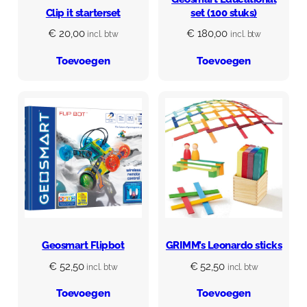
a
Clip it starterset
set (100 stuks)
a
i
€
20,00
€
180,00
incl. btw
incl. btw
e
r
Toevoegen
Toevoegen
s
a
a
n
t
a
l
Geosmart Flipbot
GRIMM’s Leonardo sticks
€
52,50
€
52,50
incl. btw
incl. btw
Toevoegen
Toevoegen