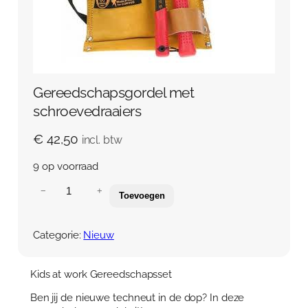
Gereedschapsgordel met
schroevedraaiers
€
42,50
incl. btw
9 op voorraad
G
−
+
Toevoegen
e
r
e
Categorie:
Nieuw
e
d
s
Kids at work Gereedschapsset
c
Ben jij de nieuwe techneut in de dop? In deze
h