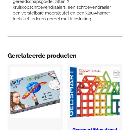
gereedschapsgordel zitten 2
a
kruiskopschroevendraaiers, een schroevendraaier
p
een verstelbare moersleutel en een klauwhamer.
s
Inclusief lederen gordel met klipsluiting.
g
o
r
d
e
l
Gerelateerde producten
m
e
t
s
c
h
r
o
e
v
e
d
r
Geosmart Educational