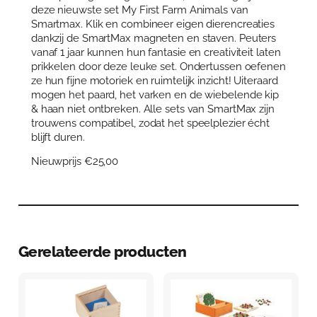
a
deze nieuwste set My First Farm Animals van
r
Smartmax. Klik en combineer eigen dierencreaties
m
dankzij de SmartMax magneten en staven. Peuters
a
vanaf 1 jaar kunnen hun fantasie en creativiteit laten
n
prikkelen door deze leuke set. Ondertussen oefenen
i
ze hun fijne motoriek en ruimtelijk inzicht! Uiteraard
m
mogen het paard, het varken en de wiebelende kip
a
& haan niet ontbreken. Alle sets van SmartMax zijn
l
trouwens compatibel, zodat het speelplezier écht
s
blijft duren.
a
Nieuwprijs €25,00
a
n
t
a
l
Gerelateerde producten