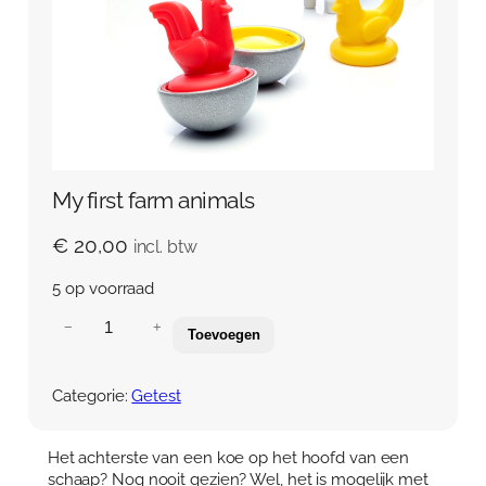
My first farm animals
€
20,00
incl. btw
5 op voorraad
M
−
+
Toevoegen
y
f
i
Categorie:
Getest
r
s
t
Het achterste van een koe op het hoofd van een
f
schaap? Nog nooit gezien? Wel, het is mogelijk met