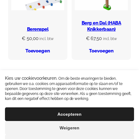
Berg en Dal (HABA
Berenspel
Knikkerbaan)
€
50,00
€
67,50
incl. btw
incl. btw
Toevoegen
Toevoegen
Kies uw cookievoorkeuren.
Om de beste ervaringen te bieden,
gebruiken we o.a. cookies om apparaatinformatie op te slaan en/of te
Neem contact op:
06 15336587
|
info@coolekidsbox.nl
openen. Door toestemming te geven voor deze cookies kunnen we
bepaalde gegevens op deze site verwerken. Als u geen toestemming geeft,
Handige linkjes:
Ontwikkelingsmaterialen
kan dit een negatief effect hebben op de werking.
Algemene Voorwaarden
Privacyverklaring
Accepteren
Weigeren
© 2026 | Webdesign
Kuipers Design