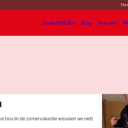
Nee
Coole KIDS Box
Blog
Over ons
W
Winkelwagen
Mijn account
Cool
Blog
Over
d
Webs
e box (in de zomervakantie wisselen we niet)
Wink
Cont