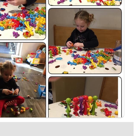
account
ggen