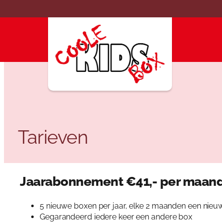
Ga
naar
de
inhoud
Tarieven
Jaarabonnement
€41,- per maan
5 nieuwe boxen per jaar, elke 2 maanden een nieuw
Gegarandeerd iedere keer een andere box