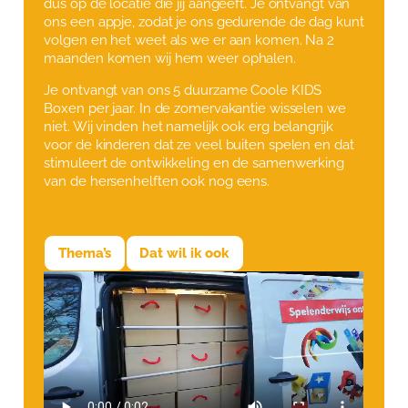
dus op de locatie die jij aangeeft. Je ontvangt van
ons een appje, zodat je ons gedurende de dag kunt
volgen en het weet als we er aan komen. Na 2
maanden komen wij hem weer ophalen.
Je ontvangt van ons 5 duurzame Coole KIDS
Boxen per jaar. In de zomervakantie wisselen we
niet. Wij vinden het namelijk ook erg belangrijk
voor de kinderen dat ze veel buiten spelen en dat
stimuleert de ontwikkeling en de samenwerking
van de hersenhelften ook nog eens.
Thema’s
Dat wil ik ook