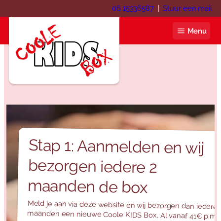
Ga
06 15336587
|
Stuur een mail
naar
de
Menu
inhoud
Coole KIDS Box
Blog
Stap 1: Aanmelden en wij
bezorgen iedere 2
Over ons
Webshop
maanden de box
Winkelwagen
Contact
Meld je aan via deze website en wij bezorgen dan iedere 
Mijn account
Inloggen
maanden een nieuwe Coole KIDS Box. Al vanaf 41€ p.m.