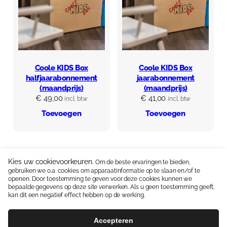
Coole KIDS Box
Coole KIDS Box
halfjaarabonnement
jaarabonnement
(maandprijs)
(maandprijs)
€
49,00
€
41,00
incl. btw
incl. btw
Toevoegen
Toevoegen
Kies uw cookievoorkeuren.
Om de beste ervaringen te bieden,
gebruiken we o.a. cookies om apparaatinformatie op te slaan en/of te
Neem contact op:
06 15336587
|
info@coolekidsbox.nl
openen. Door toestemming te geven voor deze cookies kunnen we
bepaalde gegevens op deze site verwerken. Als u geen toestemming geeft,
Handige linkjes:
Ontwikkelingsmaterialen
kan dit een negatief effect hebben op de werking.
Algemene Voorwaarden
Privacyverklaring
Accepteren