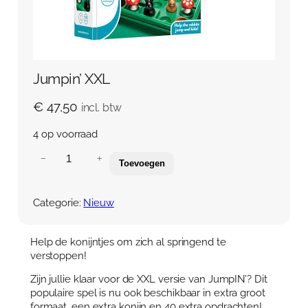
Jumpin’ XXL
€
47,50
incl. btw
4 op voorraad
J
−
+
Toevoegen
u
m
p
Categorie:
Nieuw
i
n
’
Help de konijntjes om zich al springend te
X
verstoppen!
X
Zijn jullie klaar voor de XXL versie van JumpIN’? Dit
L
populaire spel is nu ook beschikbaar in extra groot
a
formaat, een extra konijn en 40 extra opdrachten!