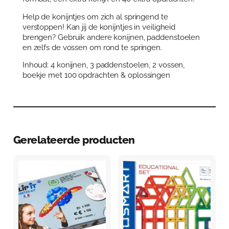
a
n
Help de konijntjes om zich al springend te
t
verstoppen! Kan jij de konijntjes in veiligheid
a
brengen? Gebruik andere konijnen, paddenstoelen
l
en zelfs de vossen om rond te springen.
Inhoud: 4 konijnen, 3 paddenstoelen, 2 vossen,
boekje met 100 opdrachten & oplossingen
Gerelateerde producten