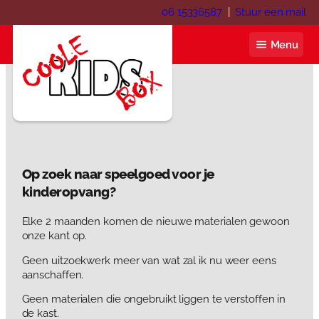
Ga
06 15336587
|
Stuur een mail
naar
de
Menu
inhoud
Coole KIDS Box
Op zoek naar speelgoed voor je
Blog
kinderopvang?
Over ons
Elke 2 maanden komen de nieuwe materialen gewoon
onze kant op.
Webshop
Geen uitzoekwerk meer van wat zal ik nu weer eens
Winkelwagen
Contact
aanschaffen.
Mijn account
Geen materialen die ongebruikt liggen te verstoffen in
Inloggen
de kast.