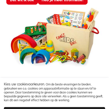
Kies uw cookievoorkeuren.
Om de beste ervaringen te bieden,
gebruiken we o.a. cookies om apparaatinformatie op te slaan en/of te
Neem contact op:
06 15336587
|
info@coolekidsbox.nl
openen. Door toestemming te geven voor deze cookies kunnen we
bepaalde gegevens op deze site verwerken. Als u geen toestemming geeft,
Handige linkjes:
Ontwikkelingsmaterialen
kan dit een negatief effect hebben op de werking.
Algemene Voorwaarden
Privacyverklaring