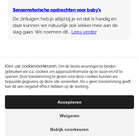
Sensomotorische opdrachten voor baby’s
De zintuigen heb je altijd bij je en dat is handig en
daar kunnen we natuurlijk ook lekker mee aan de
slag gaan. We noemen dit…
Lees verder
Kies uw cookievoorkeuren.
Om de beste ervaringen te bieden,
gebruiken we o.a. cookies om apparaatinformatie op te slaan en/of te
Neem contact op:
06 15336587
|
info@coolekidsbox.nl
openen. Door toestemming te geven voor deze cookies kunnen we
bepaalde gegevens op deze site verwerken. Als u geen toestemming geeft,
Handige linkjes:
Ontwikkelingsmaterialen
kan dit een negatief effect hebben op de werking.
Algemene Voorwaarden
Privacyverklaring
Accepteren
Weigeren
© 2026 | Webdesign
Kuipers Design
Bekijk voorkeuren